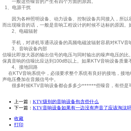
一般这些噪音的产生有四个方面的原因。
1
、电源干扰
因为各种照明设备、动力设备、控制设备共同接入，所以
而出现噪音的话，一般是音响工程设计的时候不达标的原因。
2
、电磁辐射
手机，对讲机等通讯设备的高频电磁波辐射容易对
KTV
音
3
、音响设备内部
信噪比即放大器的输出信号的电压与同时输出的噪声电压的比
保真音响的信噪比应达到
100dB
以上。如果
KTV
音响设备质量
4
、接地回路
在
KTV
音响系统中，必须要求整个系统有良好的接地，接地
声电压叠加在音频信号中。
很多时候
KTV
音响设备都会多多少******些噪音，有些
上一篇：
KTV级别的音响设备包含些什么
下一篇：
KTV音响设备如果有一边没有声音了应该淘汰
收藏
打印