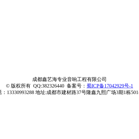
成都鑫艺海专业音响工程有限公司
© 版权所有 QQ:382326440
备案号：
蜀ICP备17042929号-1
：13330993288
地址:
成都市建材路37号隆鑫九熙广场3期1栋501-