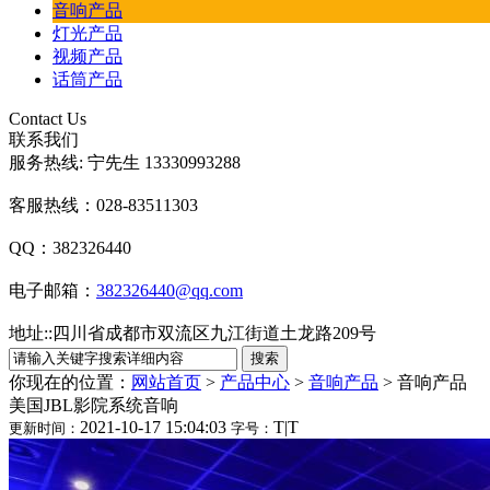
音响产品
灯光产品
视频产品
话筒产品
Contact Us
联系我们
服务热线: 宁先生 13330993288
客服热线：028-83511303
QQ：382326440
电子邮箱：
382326440@qq.com
地址:
:
四川省成都市双流区九江街道土龙路209号
你现在的位置：
网站首页
>
产品中心
>
音响产品
>
音响产品
美国JBL影院系统音响
2021-10-17 15:04:03
T
|
T
更新时间：
字号：