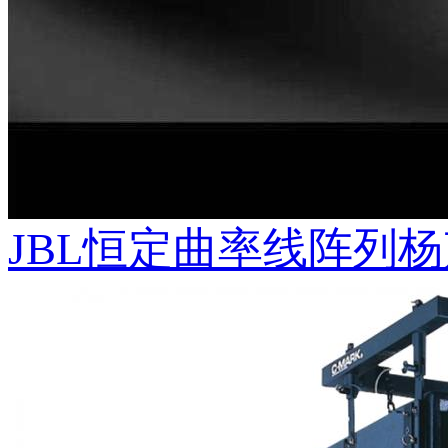
JBL恒定曲率线阵列