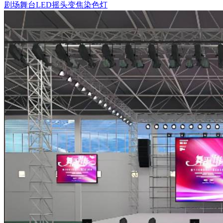
剧场舞台LED摇头变焦染色灯